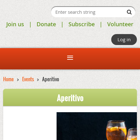
Join us
Donate
Subscribe
Volunteer
Log in
Home
Events
Aperitivo
Aperitivo